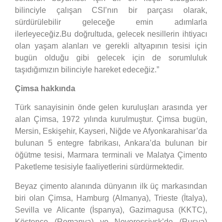
bilinciyle çalışan CSI’nın bir parçası olarak,
sürdürülebilir geleceğe emin adımlarla
ilerleyeceğiz.Bu doğrultuda, gelecek nesillerin ihtiyacı
olan yaşam alanları ve gerekli altyapının tesisi için
bugün olduğu gibi gelecek için de sorumluluk
taşıdığımızın bilinciyle hareket edeceğiz.”
Çimsa hakkında
Türk sanayisinin önde gelen kuruluşları arasında yer
alan Çimsa, 1972 yılında kurulmuştur. Çimsa bugün,
Mersin, Eskişehir, Kayseri, Niğde ve Afyonkarahisar’da
bulunan 5 entegre fabrikası, Ankara’da bulunan bir
öğütme tesisi, Marmara terminali ve Malatya Çimento
Paketleme tesisiyle faaliyetlerini sürdürmektedir.
Beyaz çimento alanında dünyanın ilk üç markasından
biri olan Çimsa, Hamburg (Almanya), Trieste (İtalya),
Sevilla ve Alicante (İspanya), Gazimagusa (KKTC),
Köstence (Romanya) ve Novorossiysk’de (Rusya)