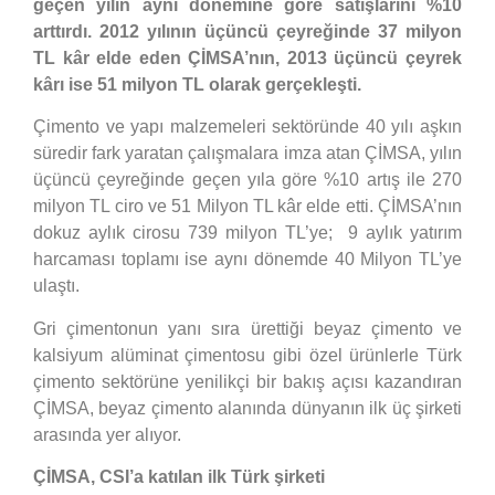
geçen yılın aynı dönemine göre satışlarını %10
arttırdı. 2012 yılının üçüncü çeyreğinde 37 milyon
TL kâr elde eden ÇİMSA’nın, 2013 üçüncü çeyrek
kârı ise 51 milyon TL olarak gerçekleşti.
Çimento ve yapı malzemeleri sektöründe 40 yılı aşkın
süredir fark yaratan çalışmalara imza atan ÇİMSA, yılın
üçüncü çeyreğinde geçen yıla göre %10 artış ile 270
milyon TL ciro ve 51 Milyon TL kâr elde etti. ÇİMSA’nın
dokuz aylık cirosu 739 milyon TL’ye; 9 aylık yatırım
harcaması toplamı ise aynı dönemde 40 Milyon TL’ye
ulaştı.
Gri çimentonun yanı sıra ürettiği beyaz çimento ve
kalsiyum alüminat çimentosu gibi özel ürünlerle Türk
çimento sektörüne yenilikçi bir bakış açısı kazandıran
ÇİMSA, beyaz çimento alanında dünyanın ilk üç şirketi
arasında yer alıyor.
ÇİMSA, CSI’a katılan ilk Türk şirketi