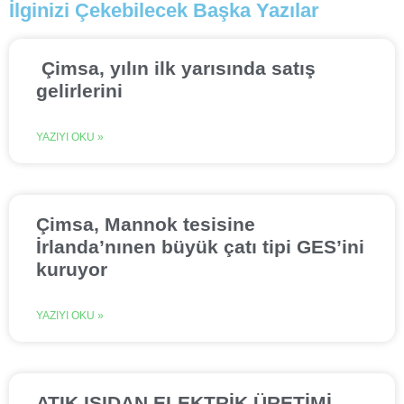
İlginizi Çekebilecek Başka Yazılar
Çimsa, yılın ilk yarısında satış
gelirlerini
YAZIYI OKU »
Çimsa, Mannok tesisine
İrlanda’nınen büyük çatı tipi GES’ini
kuruyor
YAZIYI OKU »
ATIK ISIDAN ELEKTRİK ÜRETİMİ