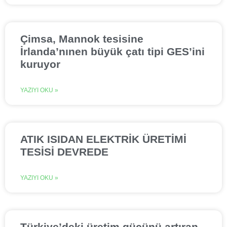
Çimsa, Mannok tesisine
İrlanda’nınen büyük çatı tipi GES’ini
kuruyor
YAZIYI OKU »
ATIK ISIDAN ELEKTRİK ÜRETİMİ
TESİSİ DEVREDE
YAZIYI OKU »
Türkiye’deki üretim gücünü artıran