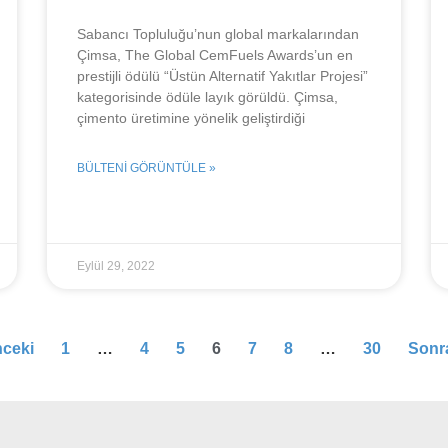
Sabancı Topluluğu’nun global markalarından
Çimsa, The Global CemFuels Awards’un en
prestijli ödülü “Üstün Alternatif Yakıtlar Projesi”
kategorisinde ödüle layık görüldü. Çimsa,
çimento üretimine yönelik geliştirdiği
BÜLTENI GÖRÜNTÜLE »
Eylül 29, 2022
nceki
1
…
4
5
6
7
8
…
30
Sonra